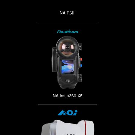
NA R6III
NA Insta360 X5