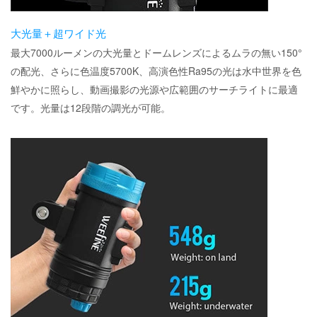
大光量＋超ワイド光
最大7000ルーメンの大光量とドームレンズによるムラの無い150°
の配光、さらに色温度5700K、高演色性Ra95の光は水中世界を色
鮮やかに照らし、動画撮影の光源や広範囲のサーチライトに最適
です。光量は12段階の調光が可能。