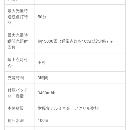
最大光量時
連続点灯時
50分
間
最大光量時
瞬間光照射
約15000回（通常点灯を10%に設定時）※
回数
陸上点灯可
不可
否
充電時間
3時間
付属バッテ
3400mAh
リー容量
本体材質
耐腐食アルミ合金、アクリル樹脂
耐圧水深
100m