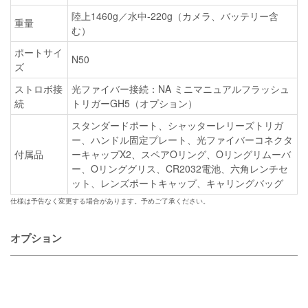
陸上1460g／水中-220g（カメラ、バッテリー含
重量
む）
ポートサイ
N50
ズ
ストロボ接
光ファイバー接続：NA ミニマニュアルフラッシュ
続
トリガーGH5（オプション）
スタンダードポート、シャッターレリーズトリガ
ー、ハンドル固定プレート、光ファイバーコネクタ
付属品
ーキャップX2、スペアOリング、Oリングリムーバ
ー、Oリンググリス、CR2032電池、六角レンチセ
ット、レンズポートキャップ、キャリングバッグ
仕様は予告なく変更する場合があります。予めご了承ください。
オプション