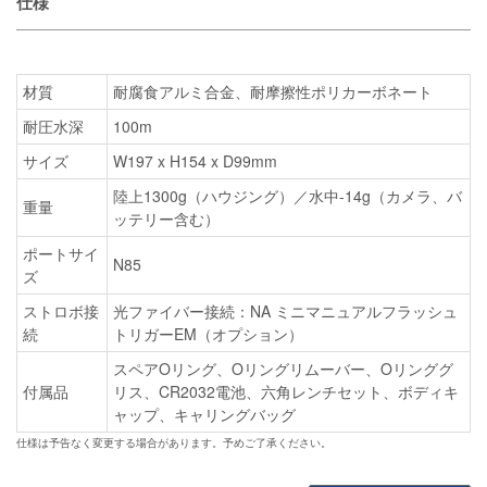
仕様
材質
耐腐食アルミ合金、耐摩擦性ポリカーボネート
耐圧水深
100m
サイズ
W197 x H154 x D99mm
陸上1300g（ハウジング）／水中-14g（カメラ、バ
重量
ッテリー含む）
ポートサイ
N85
ズ
ストロボ接
光ファイバー接続：NA ミニマニュアルフラッシュ
続
トリガーEM（オプション）
スペアOリング、Oリングリムーバー、Oリンググ
付属品
リス、CR2032電池、六角レンチセット、ボディキ
ャップ、キャリングバッグ
仕様は予告なく変更する場合があります。予めご了承ください。