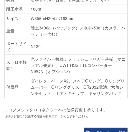
耐圧水深
100m
サイズ
W356 ×H204×D163mm
陸上3400g（ハウジング）／水中-50g（カメラ、バ
重量
ッテリー含む）
ポートサイ
N120
ズ
光ファイバー接続：フラッシュトリガー基板（マニ
ストロボ接
ュアル発光）、UWT HSS TTLコンバーター
続*
NIKON（オプション）
ダイレクトベースX2、スペアOリング、Oリングリ
付属品
ムーバー、Oリンググリス、CR2032電池、六角レ
ンチセット、ボディキャップ、キャリングバッグ
ニコノスシンクロコネクターへの仕様変更も承ります。
仕様は予告なく変更する場合があります。予めご了承ください。
NAシンクロシステム一覧表