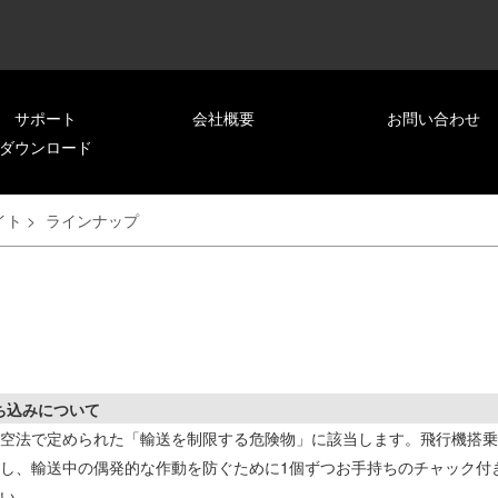
サポート
会社概要
お問い合わせ
ダウンロード
イト
>
ラインナップ
ち込みについて
空法で定められた「輸送を制限する危険物」に該当します。飛行機搭乗
し、輸送中の偶発的な作動を防ぐために1個ずつお手持ちのチャック付
い。