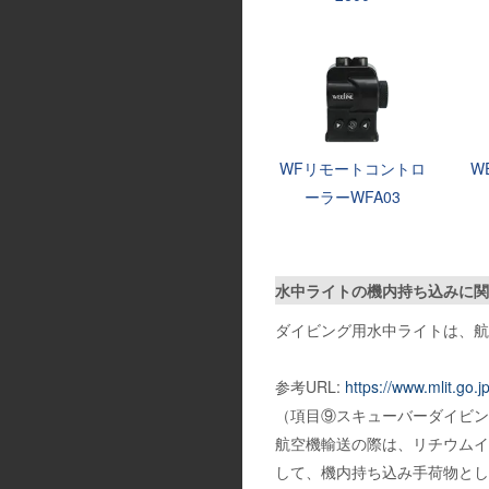
WFリモートコントロ
W
ーラーWFA03
水中ライトの機内持ち込みに関
ダイビング用水中ライトは、航
参考URL:
https://www.mlit.go
（項目⑨スキューバーダイビン
航空機輸送の際は、リチウムイ
して、機内持ち込み手荷物とし