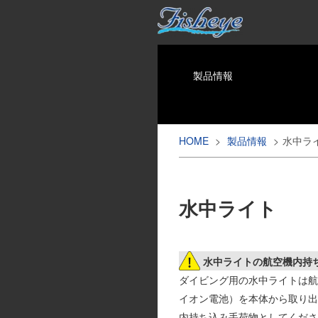
製品情報
HOME
>
製品情報
>
水中ラ
水中ライト
水中ライトの航空機内持
ダイビング用の水中ライトは航
イオン電池）を本体から取り出
内持ち込み手荷物としてくださ