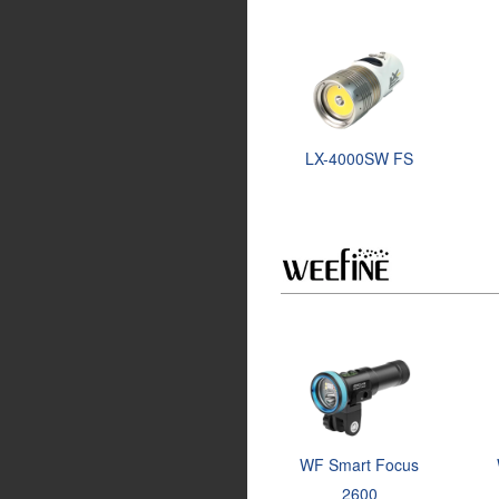
LX-4000SW FS
WF Smart Focus
2600