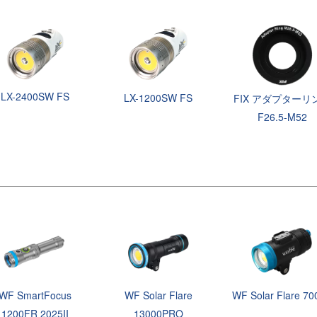
LX-2400SW FS
LX-1200SW FS
FIX アダプターリ
F26.5-M52
WF SmartFocus
WF Solar Flare
WF Solar Flare 7
1200FR 2025II
13000PRO