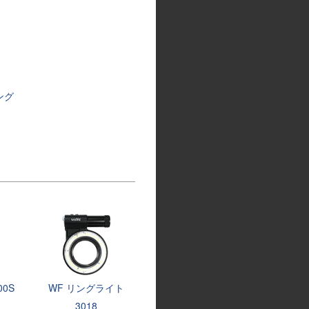
ング
000S
WF リングライト
3018