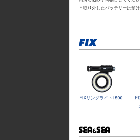
＊取り外したバッテリーは預け
FIXリングライト1500
F