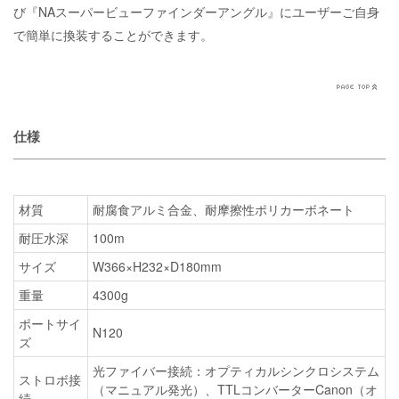
び『NAスーパービューファインダーアングル』にユーザーご自身
で簡単に換装することができます。
仕様
材質
耐腐食アルミ合金、耐摩擦性ポリカーボネート
耐圧水深
100m
サイズ
W366×H232×D180mm
重量
4300g
ポートサイ
N120
ズ
光ファイバー接続：オプティカルシンクロシステム
ストロボ接
（マニュアル発光）、TTLコンバーターCanon（オ
続