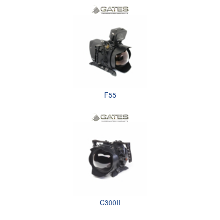
F55
C300II