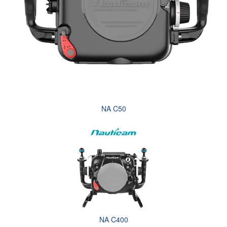
NA C50
NA C400