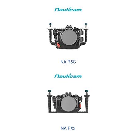
NA R5C
NA FX3