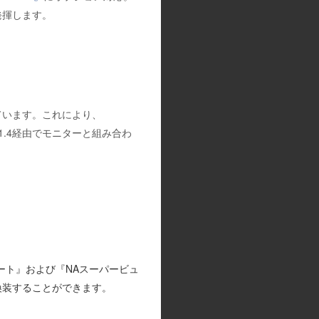
発揮します。
えています。これにより、
I1.4経由でモニターと組み合わ
ート』および『NAスーパービュ
換装することができます。