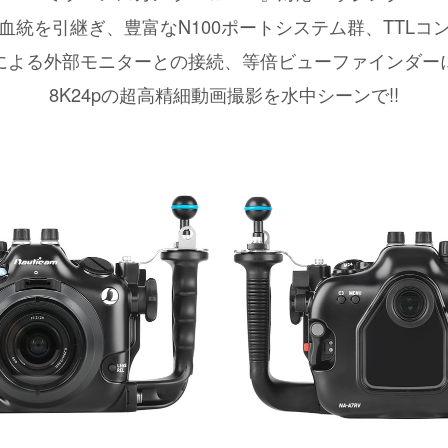
血統を引継ぎ、豊富なN100ポートシステム群、TTLコ
規格による外部モニターとの接続、等倍ビューファインダ
8K24pの超高精細動画撮影を水中シーンで!!