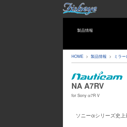
製品情報
HOME
>
製品情報
>
ミラー
NA A7RV
for Sony α7R V
ソニーαシリーズ史上