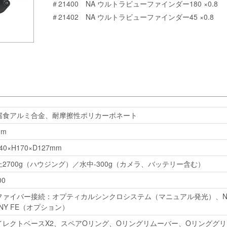
＃21400 NA ウルトラビューファインダー180 ×0.8
＃21402 NA ウルトラビューファインダー45 ×0.8
腐食アルミ合金、耐摩擦性ポリカーボネート
0m
40×H170×D127mm
上2700g（ハウジング）／水中-300g（カメラ、バッテリー含む）
00
ファイバー接続：オプティカルシンクロシステム（マニュアル発光）、NA 
NY FE（オプション）
イレクトベースX2、スペアOリング、Oリングリムーバー、Oリンググ