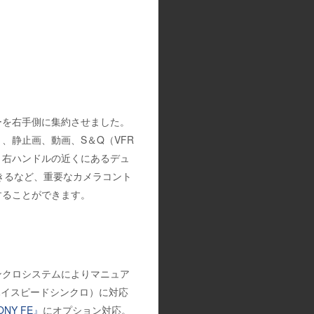
ーを右手側に集約させました。
、静止画、動画、S＆Q（VFR
。右ハンドルの近くにあるデュ
できるなど、重要なカメラコント
することができます。
ンクロシステムによりマニュア
ハイスピードシンクロ）に対応
NY FE』
にオプション対応。