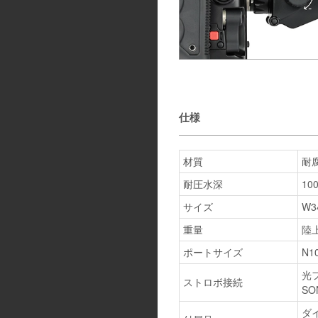
仕様
材質
耐
耐圧水深
10
サイズ
W3
重量
陸
ポートサイズ
N1
光
ストロボ接続
SO
ダ