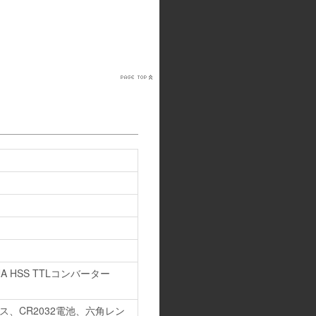
HSS TTLコンバーター
リス、CR2032電池、六角レン