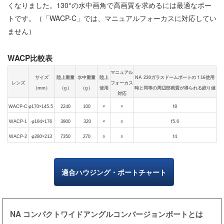
くなりました。130°の水中画角で高画質を求めるには最適なポー
トです。（「WACP-C」では、マニュアルフォーカスに対応してい
ません）
WACP比較表
マニュアル
サイズ
陸上重量
水中重量
陸上
NA 230ガラスドームポートのｆ16使用
レンズ
フォーカス
（mm）
（g）
（g）
使用
時と同等の周辺部画質が得られる絞り値
対応
WACP-C
φ170×145.5
2240
100
×
×
f8
WACP-1
φ194×176
3900
320
×
○
f5.6
WACP-2
φ280×213
7350
270
○
○
f4
適合ハウジング・ポートチャート
NA コンパクトワイドアングルコンバージョンポートとは