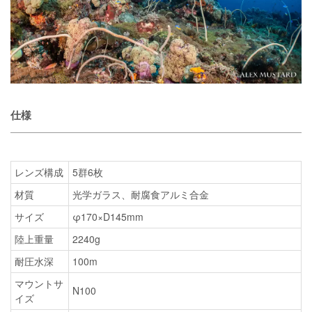
仕様
レンズ構成
5群6枚
材質
光学ガラス、耐腐食アルミ合金
サイズ
φ170×D145mm
陸上重量
2240g
耐圧水深
100m
マウントサ
N100
イズ