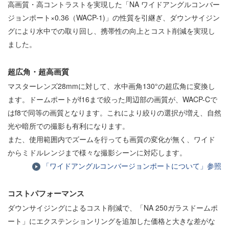
高画質・高コントラストを実現した「NA ワイドアングルコンバー
ジョンポート×0.36（WACP-1)」の性質を引継ぎ、ダウンサイジン
グにより水中での取り回し、携帯性の向上とコスト削減を実現し
ました。
超広角・超高画質
マスターレンズ28mmに対して、水中画角130°の超広角に変換し
ます。ドームポートがf16まで絞った周辺部の画質が、WACP-Cで
はf8で同等の画質となります。これにより絞りの選択が増え、自然
光や暗所での撮影も有利になります。
また、使用範囲内でズームを行っても画質の変化が無く、ワイド
からミドルレンジまで様々な撮影シーンに対応します。
「ワイドアングルコンバージョンポートについて」参照
コストパフォーマンス
ダウンサイジングによるコスト削減で、「NA 250ガラスドームポ
ート」にエクステンションリングを追加した価格と大きな差がな