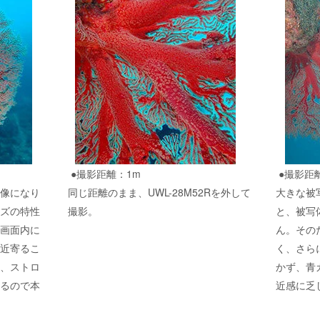
●撮影距離：1m
●撮影距
像になり
同じ距離のまま、UWL-28M52Rを外して
大きな被
ズの特性
撮影。
と、被写
画面内に
ん。その
近寄るこ
く、さら
、ストロ
かず、青
るので本
近感に乏