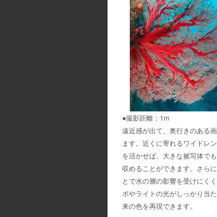
●撮影距離：1m
遠近感が出て、奥行きのある画
ます。近くに寄れるワイドレン
を活かせば、大きな被写体でも
収めることができます。さらに
とで水の層の影響を受けにくく
ボやライトの光がしっかり当た
来の色を再現できます。