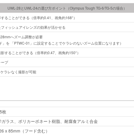
UWL-28とUWL-24の選び方ポイント（Olympus Tough TG-6/TG-5の場合）
することができる（倍率約0.41、画角約168°）
たフィッシュアイレンズの効果が活かせる
ら28mmへズーム調整が必要
」を 「PTWC-01」に設定することでケラレのないズーム位置になります）
影することができる（倍率約0.47、画角約150°）
ャープ
らケラレなく撮影が可能
5枚
学ガラス、ポリカーボネート樹脂、耐腐食アルミ合金
26 x 85mm（フード含む）