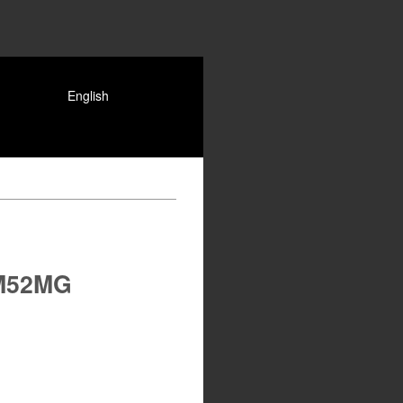
English
52MG