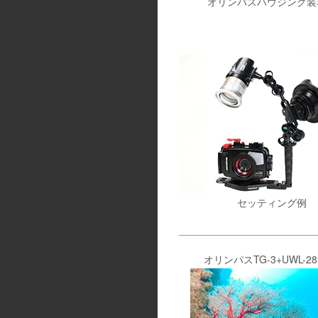
オリンパスハウジング装
セッティング例
オリンパスTG-3+UWL-28