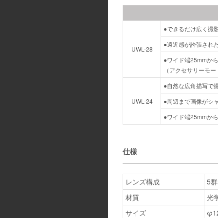
●できるだけ広く撮影
●遠近感が誇張され
UWL-28
●ワイド端25mmか
（アクセサリーモード
●自然な広角描写で撮
UWL-24
●周辺まで画像がシ
●ワイド端25mmか
仕様
レンズ構成
5群
材質
光
サイズ
φ1