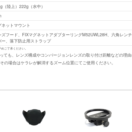
6g（陸上）222g（水中）
m
グネットマウント
ズフード、FIXマグネットアダプターリングM52UWL28H、六角レン
バー、落下防止用ストラップ
予めご了承ください。
あっても、レンズ構成やコンバージョンレンズの取り付け距離などの理
その場合はケラレが解消するズーム位置にてご使用ください。