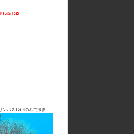
/TG5/TG3
リンパスTG-3のみで撮影