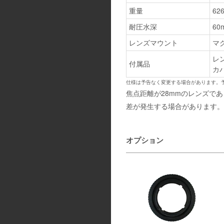
重量
62
耐圧水深
60
レンズマウント
マ
レン
付属品
カ
仕様は予告なく変更する場合があります。
焦点距離が28mmのレンズで
差が発生する場合があります。
オプション