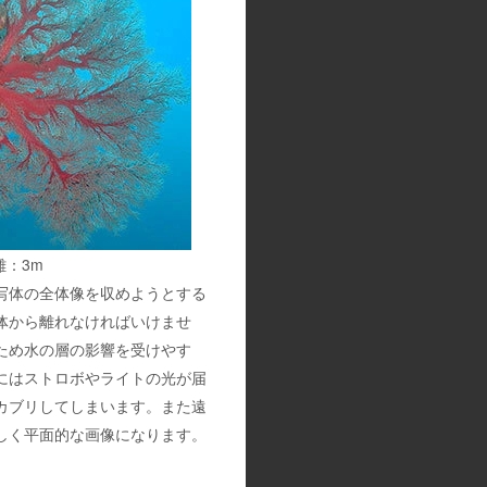
離：3m
写体の全体像を収めようとする
体から離れなければいけませ
ため水の層の影響を受けやす
にはストロボやライトの光が届
カブリしてしまいます。また遠
しく平面的な画像になります。