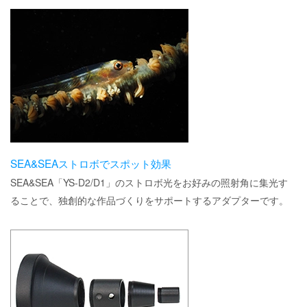
SEA&SEAストロボでスポット効果
SEA&SEA「YS-D2/D1」のストロボ光をお好みの照射角に集光す
ることで、独創的な作品づくりをサポートするアダプターです。