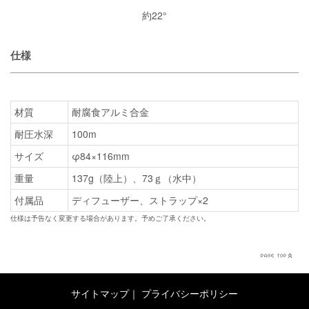
約22°
仕様
材質
耐腐食アルミ合金
耐圧水深
100m
サイズ
φ84×116mm
重量
137g（陸上）、73ｇ（水中）
付属品
ディフューザー、ストラップ×2
仕様は予告なく変更する場合があります。予めご了承ください。
サイトマップ
｜
プライバシーポリシー